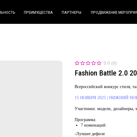
ПРЕИМУЩЕСТВА
ПРЕИМУЩЕСТВА
ПАРТНЕРЫ
ПАРТНЕРЫ
ПРОДВИЖЕНИЕ МЕРОПРИЯТИЙ
ПРОДВИЖЕНИЕ МЕРОПРИЯТИЙ
КОНТАКТ
КОНТАК
0.0
(
0
)
Fashion Battle 2.0 2
Всероссийский конкурс стиля, та
15 НОЯБРЯ 2025 | НИЖНИЙ Н
Участники:
модели, дизайнеры, 
Программа:
7 номинаций:
-Лучшее дефиле