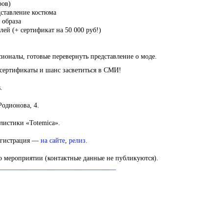
ров)
дставление костюма
 образа
ей (+ сертификат на 50 000 руб!)
сионалы, готовые перевернуть представление о моде.
сертификаты и шанс засветиться в СМИ!
.
Родионова, 4.
истики «Totemica».
егистрация —
на сайте
,
релиз.
о мероприятии (контактные данные не публикуются).
__________________________________