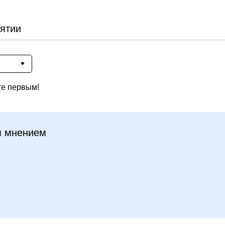
ятии
те первым!
м мнением