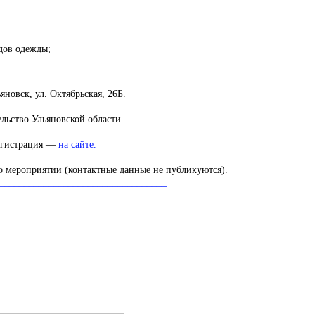
дов одежды;
яновск, ул. Октябрьская, 26Б.
льство Ульяновской области.
егистрация —
на сайте.
о мероприятии (контактные данные не публикуются).
__________________________________