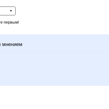
те первым!
м мнением