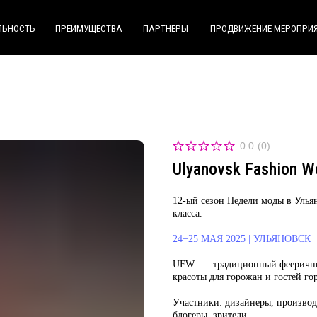
ПРЕИМУЩЕСТВА
ПРЕИМУЩЕСТВА
ПАРТНЕРЫ
ПАРТНЕРЫ
ПРОДВИЖЕНИЕ МЕРОПРИЯТИЙ
ПРОДВИЖЕНИЕ МЕРОПРИЯТИЙ
КОНТАКТ
КОНТАК
0.0
(
0
)
Ulyanovsk Fashion W
12-ый сезон Недели моды в Улья
класса.
24−25 МАЯ 2025 | УЛЬЯНОВСК
UFW
— традиционный фееричный
красоты для горожан и гостей го
Участники:
дизайнеры, производ
блогеры, зрители.