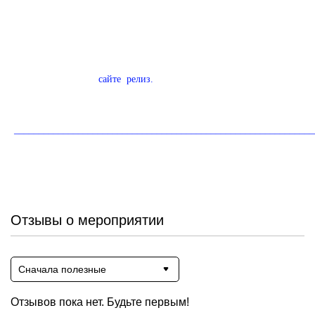
Место:
IRRI-LOFT, г. Москва, Дербеневская набережная, 7, стр.
31.
Организатор:
B-FORUMS.
Подробности — на
сайте
,
релиз.
Ниже вы можете оставить отзыв о мероприятии (контактные
данные не публикуются).
_____________________________________________________________
Регион: Москва
Год: 2026
Месяц: Март
Отзывы о мероприятии
Сначала полезные
Отзывов пока нет. Будьте первым!