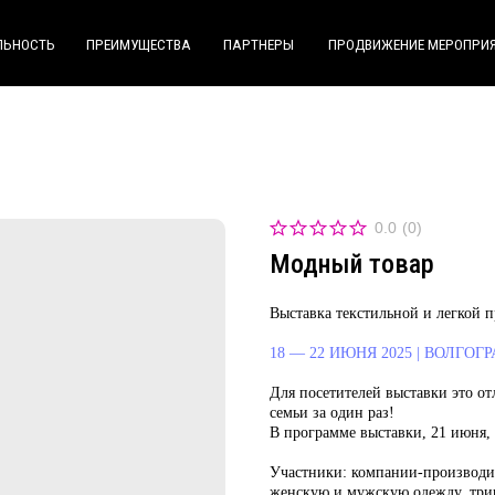
ПРЕИМУЩЕСТВА
ПРЕИМУЩЕСТВА
ПАРТНЕРЫ
ПАРТНЕРЫ
ПРОДВИЖЕНИЕ МЕРОПРИЯТИЙ
ПРОДВИЖЕНИЕ МЕРОПРИЯТИЙ
КОНТАКТ
КОНТАК
0.0
(
0
)
Модный товар
Выставка текстильной и легкой 
18 — 22 ИЮНЯ 2025 | ВОЛГОГ
Для посетителей выставки это о
семьи за один раз!
В программе выставки, 21 июня,
Участники:
компании-производит
женскую и мужскую одежду, трик