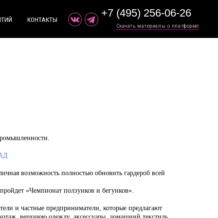
+7 (495) 256-06-26
+ ДОБАВИТЬ МЕРОПРИЯТИЕ
Ы
ТЫ
Скачать материалы о платформе
Скачать материалы о платформе
промышленности.
РАД
тличная возможность полностью обновить гардероб всей
 пройдет «Чемпионат ползунков и бегунков».
ели и частные предприниматели, которые предлагают
отаж, верхнюю одежду, аксессуары, домашний текстиль