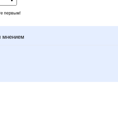
те первым!
м мнением