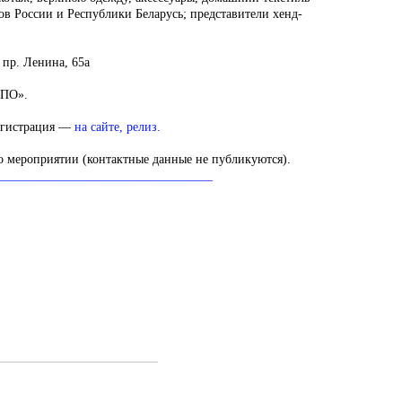
ов России и Республики Беларусь; представители хенд-
 пр. Ленина, 65а
СПО».
егистрация —
на
сайте
,
релиз.
о мероприятии (контактные данные не публикуются).
__________________________________