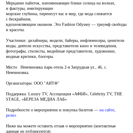
Мерцание пайеток, напоминающее блики солнца на волнах,
и фактуры, имитирующие
морские глубины, перенесут вас в мир, где мода сливается
с бескрайним,
вдохновляющим океаном. Это Fashion Odyssey — триумф свободы
и красоты.
Участники:
дизайнеры, модели, байеры, инфлюенсеры, ценители
моды, деятели искусства, представители кино и телевидения,
фотографы, стилисты, медийные представители, художники,
модные критики, блогеры.
Место:
Немчиновка парк-отель 2-я Запрудная ул., 46, с.
Немчиновка.
Организаторы:
ООО "АИТФ"
Поддержка:
Luxury TV, Ассоциация «АФБИ», Celebrity TV, THE
STAGE, «БЕРЕЗА МЕДИА ЛАБ».
Подробности о мероприятии и покупка билетов —
на сайте
,
релиз.
Ниже вы можете оставить отзыв о мероприятии (контактные
данные не публикуются).