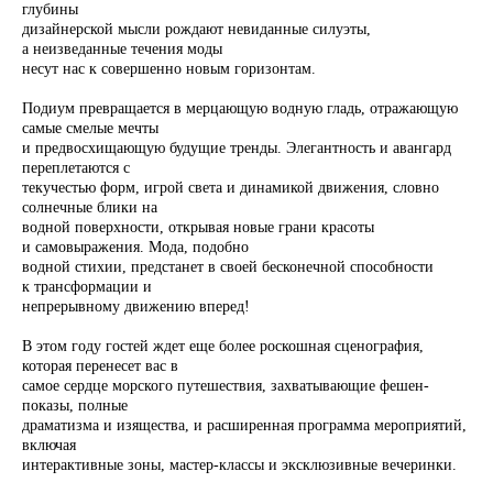
глубины
дизайнерской мысли рождают невиданные силуэты,
а неизведанные течения моды
несут нас к совершенно новым горизонтам.
Подиум превращается в мерцающую водную гладь, отражающую
самые смелые мечты
и предвосхищающую будущие тренды. Элегантность и авангард
переплетаются с
текучестью форм, игрой света и динамикой движения, словно
солнечные блики на
водной поверхности, открывая новые грани красоты
и самовыражения. Мода, подобно
водной стихии, предстанет в своей бесконечной способности
к трансформации и
непрерывному движению вперед!
В этом году гостей ждет еще более роскошная сценография,
которая перенесет вас в
самое сердце морского путешествия, захватывающие фешен-
показы, полные
драматизма и изящества, и расширенная программа мероприятий,
включая
интерактивные зоны, мастер-классы и эксклюзивные вечеринки.